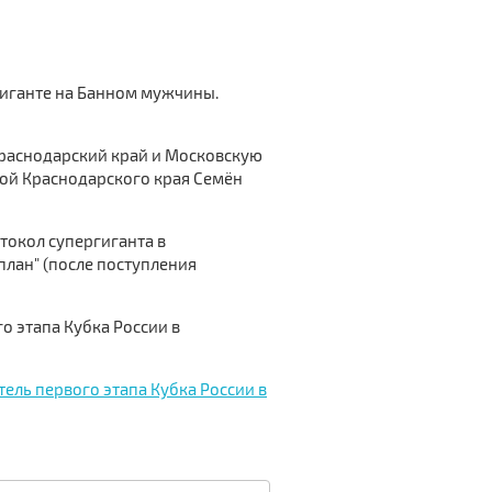
ргиганте на Банном мужчины.
Краснодарский край и Московскую
рной Краснодарского края Семён
токол супергиганта в
 план" (после поступления
 этапа Кубка России в
ель первого этапа Кубка России в