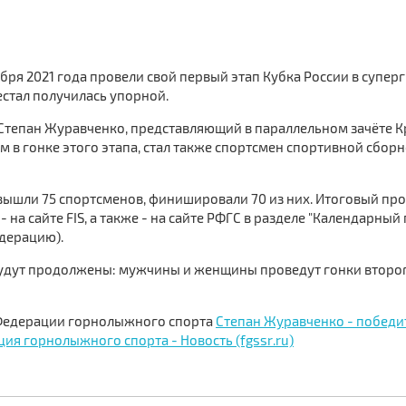
абря 2021 года провели свой первый этап Кубка России в супе
естал получилась упорной.
Степан Журавченко, представляющий в параллельном зачёте 
им в гонке этого этапа, стал также спортсмен спортивной сбо
 вышли 75 спортсменов, финишировали 70 из них. Итоговый про
 на сайте FIS, а также - на сайте РФГС в разделе "Календарный
дерацию).
удут продолжены: мужчины и женщины проведут гонки второго
 Федерации горнолыжного спорта
Степан Журавченко - победит
ция горнолыжного спорта - Новость (fgssr.ru)